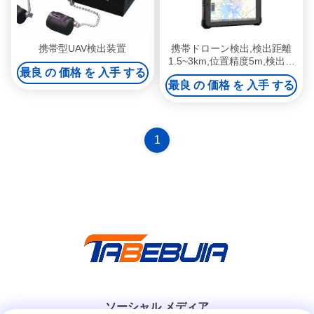
携帯型UAV検出装置
携帯ドローン検出,検出距離
1.5~3km,位置精度5m,検出精
最良 の 価格 を 入手 する
度25° (RMS)
最良 の 価格 を 入手 する
1
ソーシャル メディア