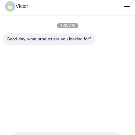
Victor
迅速な連絡
6:31 AM
テレ
Good day, what product are you looking for?
86--18062514745
メール
chen@luowave.com
アドレス
部屋404、ブロックA、Zhiyuanの建物、万里の長城の革新お
よびテクノロジー パークのTangxunの北の道、東湖のハイテ
クな地帯、ウーハン
プライバシーポリシー
|
地図
中国 良い 品質 USRP SDR 提供者 著作権 2022-2026 Wuhan
Tabebuia Technology Co., Ltd. すべて 権利は保護されています.