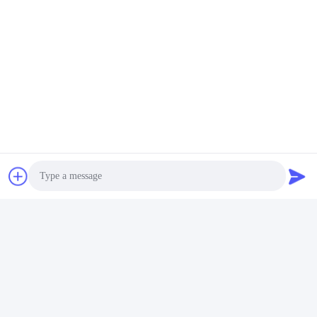
ソーシャル メディア
迅速な連絡
テレ
86--18062514745
メール
chen@luowave.com
アドレス
部屋404、ブロックA、Zhiyuanの建物、万里の長城の革新お
Photo
よびテクノロジー パークのTangxunの北の道、東湖のハイテ
クな地帯、ウーハン
Video Call