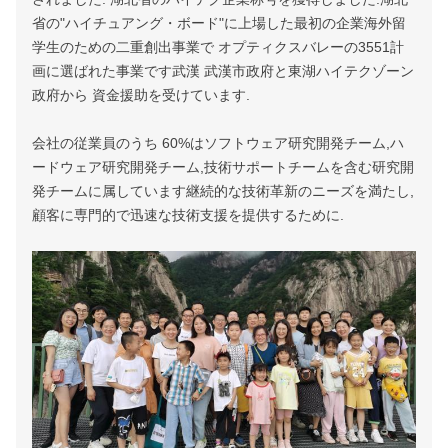
省の"ハイチュアング・ボード"に上場した最初の企業海外留
学生のための二重創出事業で オプティクスバレーの3551計
画に選ばれた事業です武漢 武漢市政府と東湖ハイテクゾーン
政府から 資金援助を受けています.
会社の従業員のうち 60%はソフトウェア研究開発チーム,ハ
ードウェア研究開発チーム,技術サポートチームを含む研究開
発チームに属しています継続的な技術革新のニーズを満たし,
顧客に専門的で迅速な技術支援を提供するために.