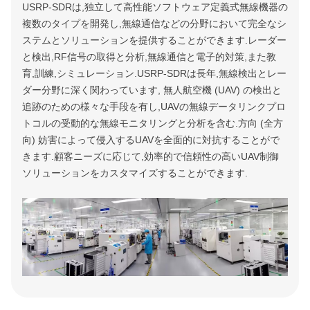
USRP-SDRは,独立して高性能ソフトウェア定義式無線機器の
複数のタイプを開発し,無線通信などの分野において完全なシ
ステムとソリューションを提供することができます.レーダー
と検出,RF信号の取得と分析,無線通信と電子的対策,また教
育,訓練,シミュレーション.USRP-SDRは長年,無線検出とレー
ダー分野に深く関わっています, 無人航空機 (UAV) の検出と
追跡のための様々な手段を有し,UAVの無線データリンクプロ
トコルの受動的な無線モニタリングと分析を含む.方向 (全方
向) 妨害によって侵入するUAVを全面的に対抗することがで
きます.顧客ニーズに応じて,効率的で信頼性の高いUAV制御
ソリューションをカスタマイズすることができます.