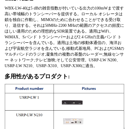
WBX-LW-40は5 dBの雑音指数が付いている出力の100mWまで渡す
高い帯域幅のトランシーバーを提供する。ローカル オシレータは
鎖を独自に作動し、MIMOのために合わせることができる受け取
り、送信する。それは50MHz-2200 MHzの範囲のアクセスの頻度に
ほしい適用のための理想的なSDR装置である。適用はWiFi、
WiMAX、Sバンド トランシーバーおよび2.4 GHzの主義バンド ト
ランシーバーを含んでいる。適用は土地の移動体通信の、海洋お
よび宇宙航空ラジオを含んでいる;移動式基地局、PCおよびGSMの
マルチバンドのラジオ;凝集性の複数の基盤のレーダー;無線センサ
ー ネットワーク;テレビ放映;そして公安管理。USRP-LW N200、
USRP-LW N210、USRP-X310、USRP-X300に適当。
多用性があるプロダクト: