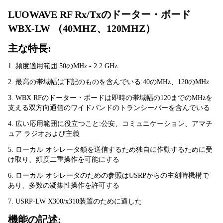
LUOWAVE RF Rx/Txのドーター・ボード
WBX-LW （40MHZ、120MHZ）
主な特長:
1. 頻度適用範囲:50のMHz - 2.2 GHz
2. 最高の帯域幅は下記のものを含んでいる:40のMHz、120のMHz
3. WBX RFのドーター・ボードは即時の帯域幅の120までのMHzを
支える双方向通信のワイドバンドのトランシーバーを含んでいる
4. 広い応用範囲に役立つこと:公安、コミュニケーション、アマチ
ュア ラジオおよび主義
5. ローカル オシレータ鎖を送信するため独自に作動するために受
け取り、頻度二重操作を可能にする
6. ローカル オシレータのための参照はUSRPからの主刻時機構で
あり、多数の凝集性操作を許可する
7. USRP-LW X300/x310装置のために適した
機能の記述: