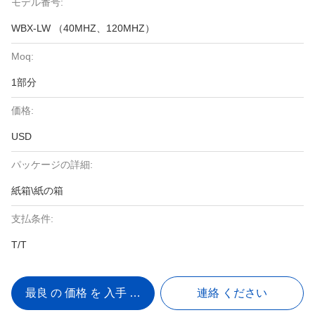
モデル番号:
WBX-LW （40MHZ、120MHZ）
Moq:
1部分
価格:
USD
パッケージの詳細:
紙箱\紙の箱
支払条件:
T/T
最良 の 価格 を 入手 する
連絡 ください