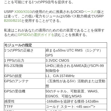
ことを可能にする1つのPPS信号を提供する。
USRP
X300/X310
の使用のために推薦されるOCXO
ベースの
版と
は違って、この低い電力モジュールはUSBバス動力構成でUSRP
B200/B210
と使用することができる。
私達はこれがあなたの適用のための右の装置であることを保障す
るために
GPSDOの選択ガイドを
読むことを推薦する。
モジュールの指定
1つのPPSの正確さ
締まる±50ns UTC RMS （1シグマ）
GPS
1 PPSの出力
3.3VDC CMOS
RS-232制御
UHDに統合されるNMEA及びSCPI-99
制御指令
GPSの頻度
L1、C/A 1574MHz
GPSのアンテナ
（互換性がある5V）活動的または受動
態
GPSの受信機
50のチャネル、可動装置、WAAS、
EGNOS、可能なMSAS
感受性
-168dBmを追跡する獲得-142dBm
TTFF
コールド スタート: <45 sec="">