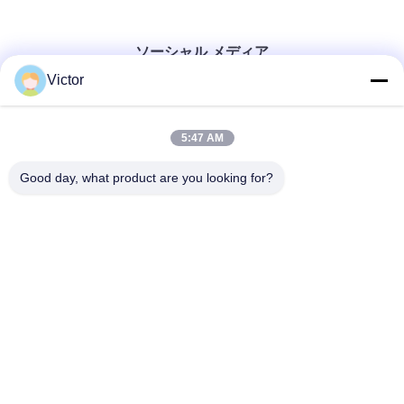
ソーシャル メディア
Victor
迅速な連絡
5:47 AM
テレ
Good day, what product are you looking for?
86--18062514745
メール
chen@luowave.com
アドレス
部屋404、ブロックA、Zhiyuanの建物、万里の長城の革新お
よびテクノロジー パークのTangxunの北の道、東湖のハイテ
クな地帯、ウーハン