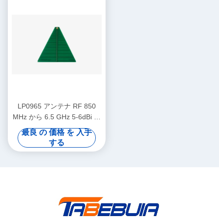
LP0965 アンテナ RF 850
MHz から 6.5 GHz 5-6dBi 増
幅 LP0965 ログ 周期 PCB 方
最良 の 価格 を 入手
向アンテナ
する