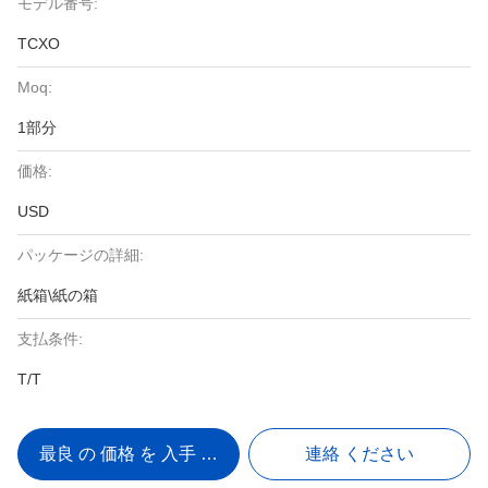
モデル番号:
TCXO
Moq:
1部分
価格:
USD
パッケージの詳細:
紙箱\紙の箱
支払条件:
T/T
最良 の 価格 を 入手 する
連絡 ください