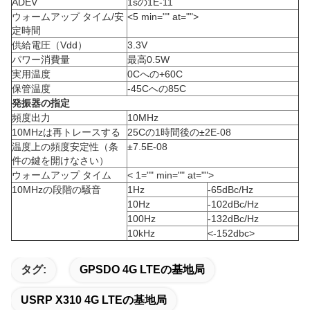
ADEV
1sの1E-11
ウォームアップ タイム/安
<5 min="" at="">
定時間
供給電圧（Vdd）
3.3V
パワー消費量
最高0.5W
実用温度
0Cへの+60C
保管温度
-45Cへの85C
発振器の指定
頻度出力
10MHz
10MHzは再トレースする
25Cの1時間後の±2E-08
温度上の頻度安定性（条
±7.5E-08
件の鍵を開けなさい）
ウォームアップ タイム
< 1="" min="" at="">
10MHzの段階の騒音
1Hz
-65dBc/Hz
10Hz
-102dBc/Hz
100Hz
-132dBc/Hz
10kHz
<-152dbc>
タグ:
GPSDO 4G LTEの基地局
USRP X310 4G LTEの基地局