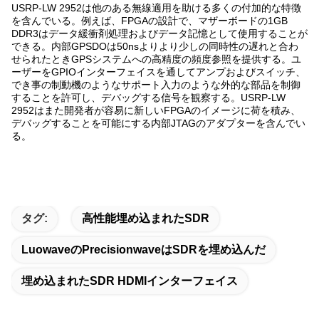
USRP-LW 2952は他のある無線適用を助ける多くの付加的な特徴
を含んでいる。例えば、FPGAの設計で、マザーボードの1GB
DDR3はデータ緩衝剤処理およびデータ記憶として使用することが
できる。内部GPSDOは50nsよりより少しの同時性の遅れと合わ
せられたときGPSシステムへの高精度の頻度参照を提供する。ユ
ーザーをGPIOインターフェイスを通してアンプおよびスイッチ、
でき事の制動機のようなサポート入力のような外的な部品を制御
することを許可し、デバッグする信号を観察する。USRP-LW
2952はまた開発者が容易に新しいFPGAのイメージに荷を積み、
デバッグすることを可能にする内部JTAGのアダプターを含んでい
る。
タグ:
高性能埋め込まれたSDR
LuowaveのprecisionwaveはSDRを埋め込んだ
埋め込まれたSDR HDMIインターフェイス