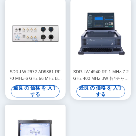
無線機
SDR-LW 2972 AD9361 RF
SDR-LW 4940 RF 1 MHz-7.2
70 MHz-6 GHz 56 MHz BW
GHz 400 MHz BW 各4チャネ
各2チャネル USB 3.0 USRP
ル 1 × QSFP+ USB 3.0 i9デ
最良 の 価格 を 入手
最良 の 価格 を 入手
統合ソフトウェア定義ラジオ
ィスプレイとキーボードと統
する
する
デバイス
合USRP内蔵ソフトウェア定
義ラジオデバイス