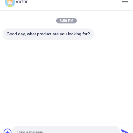
Victor
迅速な連絡
5:59 PM
テレ
Good day, what product are you looking for?
86--18062514745
メール
chen@luowave.com
アドレス
部屋404、ブロックA、Zhiyuanの建物、万里の長城の革新お
よびテクノロジー パークのTangxunの北の道、東湖のハイテ
クな地帯、ウーハン
プライバシーポリシー
|
地図
中国 良い 品質 USRP SDR 提供者 著作権 2022-2026 Wuhan
Tabebuia Technology Co., Ltd. すべて 権利は保護されています.