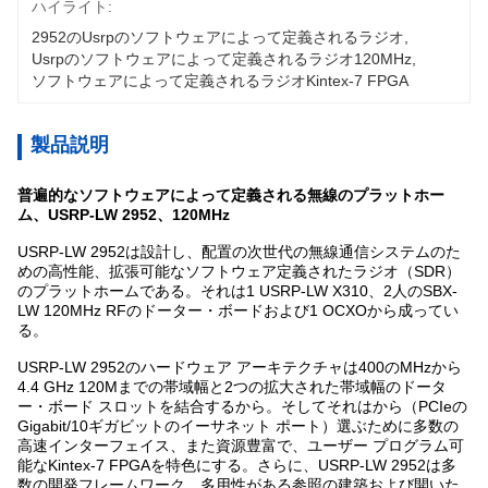
ハイライト:
2952のusrpのソフトウェアによって定義されるラジオ
, 
Usrpのソフトウェアによって定義されるラジオ120MHz
, 
ソフトウェアによって定義されるラジオKintex-7 FPGA
製品説明
普遍的なソフトウェアによって定義される無線のプラットホー
ム、USRP-LW 2952、120MHz
USRP-LW 2952は設計し、配置の次世代の無線通信システムのた
めの高性能、拡張可能なソフトウェア定義されたラジオ（SDR）
のプラットホームである。それは1 USRP-LW X310、2人のSBX-
LW 120MHz RFのドーター・ボードおよび1 OCXOから成ってい
る。
USRP-LW 2952のハードウェア アーキテクチャは400のMHzから
4.4 GHz 120Mまでの帯域幅と2つの拡大された帯域幅のドータ
ー・ボード スロットを結合するから。そしてそれはから（PCIeの
Gigabit/10ギガビットのイーサネット ポート）選ぶために多数の
高速インターフェイス、また資源豊富で、ユーザー プログラム可
能なKintex-7 FPGAを特色にする。さらに、USRP-LW 2952は多
数の開発フレームワーク、多用性がある参照の建築および開いた