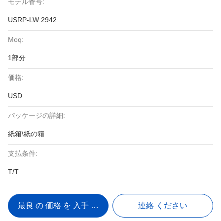
モデル番号:
USRP-LW 2942
Moq:
1部分
価格:
USD
パッケージの詳細:
紙箱\紙の箱
支払条件:
T/T
最良 の 価格 を 入手 する
連絡 ください