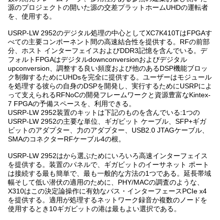
源のプロジェクトの開いた源の交差プラットホームUHDの運転者
を、使用する。
USRP-LW 2952のデジタル処理の中心としてXC7K410TはFPGAす
べての主要コンポーネント間の高速結合性を提供する。RFの前部
分、ホスト インターフェイスおよびDDR3記憶を含んでいる。デ
フォルトFPGAはデジタルdownconversionおよびデジタル
upconversion、調整する良い頻度および他のあるDSP機能ブロッ
ク制御するためにUHDsを完全に提供する。ユーザーはモジュール
を処理する彼らの自身のDSPを開発し、実行するためにUSRPによ
って支えられるRFNoCの開発フレームワークと資源豊富なKintex-
7 FPGAの予備スペースを、利用できる。
USRP-LW 2952装置のキットは下記のものを含んでいる:1つの
USRP-LW 2952の主要な単位、ギガビット ケーブル、SFP+ギガ
ビットのアダプター、力のアダプター、USB2.0 JTAGケーブル、
SMAのコネクターRFケーブル4の根。
USRP-LW 2952はから選ぶためにいろいろ高速インターフェイス
を提供する。装置のパネルで、ギガビットのイーサネット ポート
は接続する最も簡単で、最も一般的な方法の1つである。延長帯域
幅そして低い潜伏の適用のために、PHY/MACの調査のような、
X310はこの決定論操作に有効なバス・インターフェースPCIe x4
を提供する。適用が処理するネットワーク録音か複数のノードを
使用するとき10ギガビットの港は最もよい選択である。