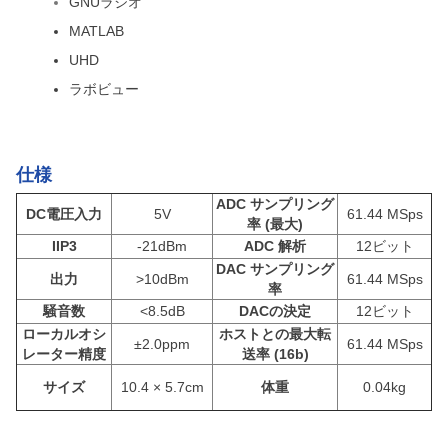
GNUラジオ
MATLAB
UHD
ラボビュー
仕様
ADC サンプリング
DC電圧入力
5V
61.44 MSps
率 (最大)
IIP3
-21dBm
ADC 解析
12ビット
DAC サンプリング
出力
>10dBm
61.44 MSps
率
騒音数
<8.5dB
DACの決定
12ビット
ローカルオシ
ホストとの最大転
±2.0ppm
61.44 MSps
レーター精度
送率 (16b)
サイズ
10.4 × 5.7cm
体重
0.04kg