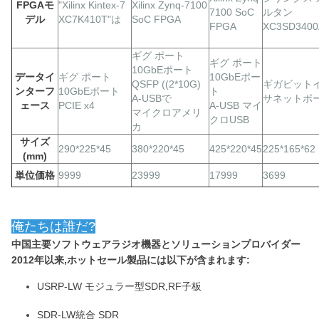
FPGAモ
"Xilinx Kintex-7
Xilinx Zynq-7100
7100 SoC
ルタン
デル
XC7K410T"は
SoC FPGA
FPGA
XC3SD3400
ギグ
ポート
ギグ
ポート
10GbEポート
データイ
ギグ
ポート
10GbEポー
QSFP ((2*10G)
ギガビット
ンターフ
10GbEポート
ト
A-USBで
サネットポ
ェース
PCIE x4
A-USB マイ
マイクロアメリ
クロUSB
カ
サイズ
290*225*45
380*220*45
425*220*45
225*165*62
(mm)
単位価格
9999
23999
17999
3699
俺たちは誰だ?
中国主要ソフトウェアラジオ機器とソリューションプロバイダー
2012年以来,ホットセール製品には以下が含まれます:
USRP-LW モジュラー型SDR,RF子板
SDR-LW統合 SDR