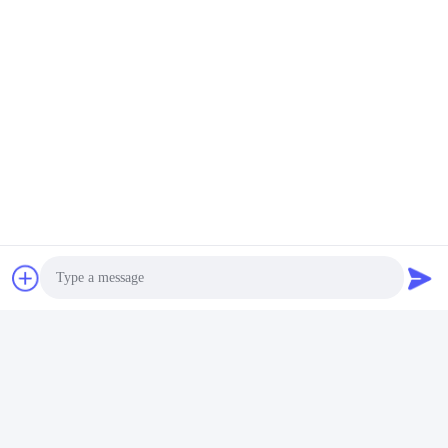
ソーシャル メディア
迅速な連絡
テレ
86--18062514745
メール
chen@luowave.com
アドレス
部屋404、ブロックA、Zhiyuanの建物、万里の長城の革新お
Photo
よびテクノロジー パークのTangxunの北の道、東湖のハイテ
クな地帯、ウーハン
Video Call