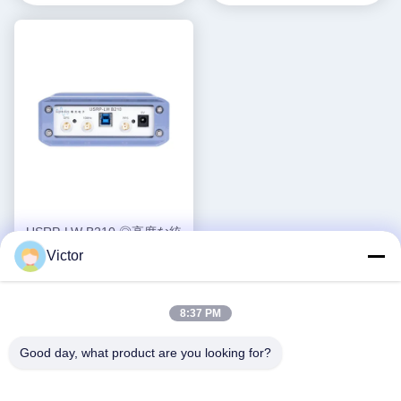
USRP-LW B210 ◎高度な統
合 6GHz USB SDRトランシ
Victor
ーバー ETTUS USRP B210
最良 の 価格 を 入手
高速
する
8:37 PM
Good day, what product are you looking for?