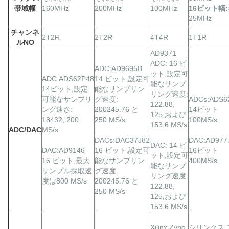
帯域幅
160MHz
200MHz
100MHz
16ビット幅:
25MHz
チャンネ
2T2R
2T2R
4T4R
1T1R
ルNO
AD9371
ADC: 16 ビ
ADC:AD9695B
ット,設定可
ADC:ADS62P48
14 ビット,設定可
能なサンプ
14ビット,設定
能なサンプリン
リング速度:
可能なサンプリ
グ速度:
ADCs:ADS6
122.88,
ング速さ:
200245.76 と
14ビット
125,および
18432, 200
250 MS/s
100MS/s
153.6 MS/s
ADC/DAC
MS/s
DACs:DAC37J82
DAC:AD977
DAC: 14 ビ
DAC:AD9146
16 ビット,設定可
16ビット
ット,設定可
16 ビット,最大
能なサンプリン
400MS/s
能なサンプ
サンプル採取速
グ速度:
リング速度:
度は800 MS/s
200245.76 と
122.88,
250 MS/s
125,および
153.6 MS/s
Xilinx Zynq-
シリンクス 