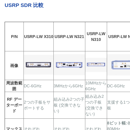
USRP SDR 比較
USRP-LW
P/N
USRP-LW X310
USRP-LW N321
USRP-LW 
N310
画像
周波数範
10MHzから
DC-6GHz
3MHzから6GHz
DC-6GHz
囲
6GHz
組み込み2
RF デー
組み込み2つの子
2つの子板をサ
つの子板
支援する1
ターボー
板 (交換できな
ポートする
(交換でき
板
ド
い)
ない)
8ビット幅:
マックス
それぞれ
それぞれ
それぞれ
80MHz