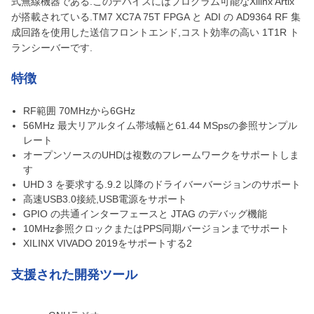
式無線機器である.このデバイスにはプログラム可能なXilinx Artix
が搭載されている.
TM
7 XC7A 75T FPGA と ADI の AD9364 RF 集
成回路を使用した送信フロントエンド,コスト効率の高い 1T1R ト
ランシーバーです.
特徴
RF範囲 70MHzから6GHz
56MHz 最大リアルタイム帯域幅と61.44 MSpsの参照サンプル
レート
オープンソースのUHDは複数のフレームワークをサポートしま
す
UHD 3 を要求する.9.2 以降のドライバーバージョンのサポート
高速USB3.0接続,USB電源をサポート
GPIO の共通インターフェースと JTAG のデバッグ機能
10MHz参照クロックまたはPPS同期バージョンまでサポート
XILINX VIVADO 2019をサポートする2
支援された開発ツール