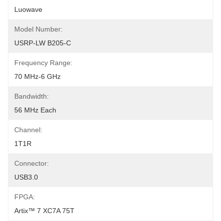
Luowave
Model Number:
USRP-LW B205-C
Frequency Range:
70 MHz-6 GHz
Bandwidth:
56 MHz Each
Channel:
1T1R
Connector:
USB3.0
FPGA:
Artix™ 7 XC7A 75T