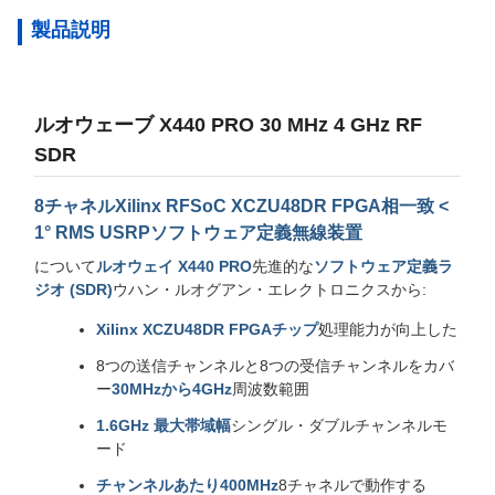
製品説明
ルオウェーブ X440 PRO 30 MHz 4 GHz RF
SDR
8チャネルXilinx RFSoC XCZU48DR FPGA相一致 <
1° RMS USRPソフトウェア定義無線装置
について
ルオウェイ X440 PRO
先進的な
ソフトウェア定義ラ
ジオ (SDR)
ウハン・ルオグアン・エレクトロニクスから:
Xilinx XCZU48DR FPGAチップ
処理能力が向上した
8つの送信チャンネルと8つの受信チャンネルをカバ
ー
30MHzから4GHz
周波数範囲
1.6GHz 最大帯域幅
シングル・ダブルチャンネルモ
ード
チャンネルあたり400MHz
8チャネルで動作する