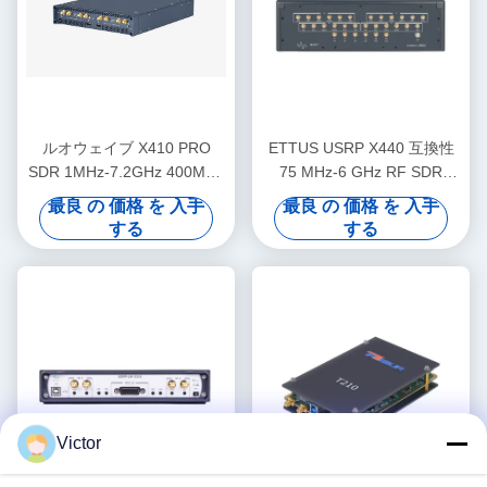
ルオウェイブ X410 PRO
ETTUS USRP X440 互換性
SDR 1MHz-7.2GHz 400MHz
75 MHz-6 GHz RF SDR
帯域幅 4チャンネル
200MHz帯域幅/ch 相一致 <
最良 の 価格 を 入手
最良 の 価格 を 入手
1° RMS USRP ソフトウェア
する
する
定義無線装置
Victor