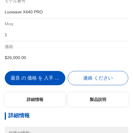
モデル番号:
Luowave X440 PRO
Moq:
1
価格:
$26,000.00
最良 の 価格 を 入手 する
連絡 ください
詳細情報
製品説明
詳細情報