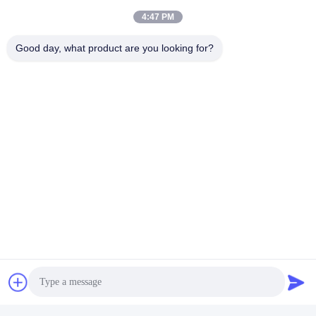
ビデオ
4:47 PM
Ettus USRP X310 互換性
Ettus USRP B210 互換
Luowave 高性能 SDR USRP
性,ArtixTM 7 100T
Good day, what product are you looking for?
Xシリーズ USRP-LW X310
FPGA,AD9361 RF 70 MHz-6
最良 の 価格 を 入手
最良 の 価格 を 入手
2T2R RF DC-6GHz 160 MHz
GHz,56 MHz BW 各, 2 チャ
する
する
BW USRP ソフトウェアで定
ネル USRP ソフトウェア定
義された無線機
義ラジオデバイス
Ettus USRP B205 互換性 ス
パルタン-6 FPGA AD9364
RF 70 MHz-6 GHz 56 MHz
最良 の 価格 を 入手
BW 1チャネル USB 3.0