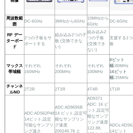
画像
周波数範
10MHzから
DC-6GHz
3MHzから6GHz
DC-6GHz
囲
6GHz
組み込み2
RF デー
組み込み2つの子
2つの子板をサ
つの子板
支援する1
ターボー
板 (交換できな
ポートする
(交換でき
板
ド
い)
ない)
8ビット
マックス
それぞれ
それぞれ
それぞれ
幅:
80MHz
帯域幅
160MHz
200MHz
100MHz
16ビット
幅:
25MHz
チャンネ
2T2R
2T2R
4T4R
1T1R
ルNO
AD9371
ADC: 16 ビ
ADC:AD9695B
ット,設定可
ADC:ADS62P48
14 ビット,設定可
能なサンプ
14ビット,設定
能なサンプリン
リング速度:
可能なサンプリ
グ速度:
ADCs:ADS6
122.88,
ング速さ:
200245.76 と
14ビット