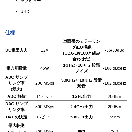
ラブビュー
UHD
仕様
単面帯のミラーリン
グ/LO拒絶
DC電圧入力
12V
-35/50dBc
(UBX-LW160と組み
合わせた)
1GHz@10KHz 段階
電力消費量
45W
-108 dBc/Hz
ノイズ
ADC サンプ
3.6GHz@10KHz 段階
リング率
200 MSps
-102 dBc/Hz
騒音
(最大)
ADC 解析
14ビット
1GHz出力
20dBm
DAC サンプ
800 MSps
2.4GHz出力
20dBm
リング率
DACの決定
16ビット
5.8GHz出力
7dBm
最大転送
200 MSps
IIP3
0dB