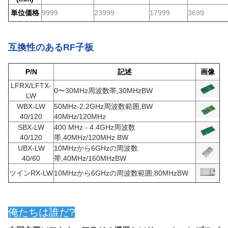
単位価格
9999
23999
17999
3699
互換性のあるRF子板
P/N
記述
画像
LFRX/LFTX-
0〜30MHz周波数帯,30MHzBW
LW
WBX-LW
50MHz-2.2GHz周波数範囲,BW
40/120
40MHz/120MHz
SBX-LW
400 MHz - 4.4GHz周波数
40/120
帯,40MHz/120MHz BW
UBX-LW
10MHzから6GHzの周波数
40/60
帯,40MHz/160MHzBW
ツインRX-LW
10MHzから6GHzの周波数範囲,80MHzBW
俺たちは誰だ?