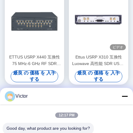
ビデオ
ETTUS USRP X440 互換性
Ettus USRP X310 互換性
75 MHz-6 GHz RF SDR
Luowave 高性能 SDR USRP
200MHz帯域幅/ch 相一致 <
Xシリーズ USRP-LW X310
最良 の 価格 を 入手
最良 の 価格 を 入手
1° RMS USRP ソフトウェア
2T2R RF DC-6GHz 160 MHz
する
する
定義無線装置
BW USRP ソフトウェアで定
義された無線機
Victor
12:17 PM
Good day, what product are you looking for?