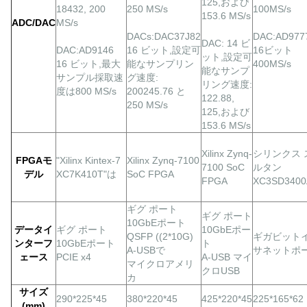
125,および
18432, 200
250 MS/s
100MS/s
153.6 MS/s
ADC/DAC
MS/s
DACs:DAC37J82
DAC:AD977
DAC: 14 ビ
DAC:AD9146
16 ビット,設定可
16ビット
ット,設定可
16 ビット,最大
能なサンプリン
400MS/s
能なサンプ
サンプル採取速
グ速度:
リング速度:
度は800 MS/s
200245.76 と
122.88,
250 MS/s
125,および
153.6 MS/s
Xilinx Zynq-
シリンクス 
FPGAモ
"Xilinx Kintex-7
Xilinx Zynq-7100
7100 SoC
ルタン
デル
XC7K410T"は
SoC FPGA
FPGA
XC3SD3400
ギグ
ポート
ギグ
ポート
10GbEポート
データイ
ギグ
ポート
10GbEポー
QSFP ((2*10G)
ギガビット
ンターフ
10GbEポート
ト
A-USBで
サネットポ
ェース
PCIE x4
A-USB マイ
マイクロアメリ
クロUSB
カ
サイズ
290*225*45
380*220*45
425*220*45
225*165*62
(mm)