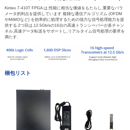
Kintex 7-410T FPGA は,性能に相当な価値をもたらし,重要なパラ
メータ的利点を提供しています.複雑な通信アルゴリズム (OFDM
やMIMOなど) を効率的に処理するための強力な信号処理能力を提
供する.2つ目は,12.5Gb/sの16台の高速トランシーバーが多チャン
ネル,高速データ転送をサポートし,リアルタイム信号処理の要求を
満たす.
梱包リスト