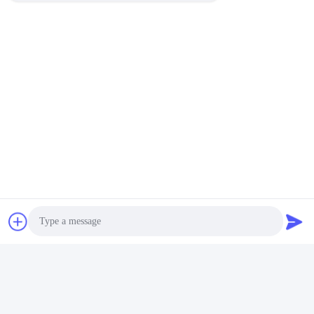
Ettus USRP B210 互換
性,ArtixTM 7 100T
FPGA,AD9361 RF 70 MHz-6
最良 の 価格 を 入手
GHz,56 MHz BW 各, 2 チャ
する
ネル USRP ソフトウェア定
義ラジオデバイス
ソーシャル メディア
Photo