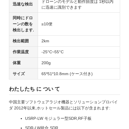
ドローンのモデルと動作頻度は 1秒以内
迅速な検出
に迅速に識別できます
同時にドロ
ーンの数を
≥10便
検出します.
検出範囲
2km
作業温度
-25°C~55°C
体重
200g
サイズ
65*51*10.8mm (ケース付き)
わたしたち に つい て
中国主要ソフトウェアラジオ機器とソリューションプロバイ
ダ 2012年以来,ホットセール製品には以下が含まれます:
USRP-LW モジュラー型SDR,RF子板
SDR-LW統合 SDR