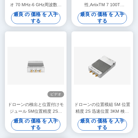
オ 70 MHz-6 GHz周波数帯
性,ArtixTM 7 100T
56 MHz帯域幅と 2T2Rチャ
FPGA,AD9361 RF 70 MHz-6
最良 の 価格 を 入手
最良 の 価格 を 入手
ンネル
GHz,56 MHz BW それぞれ,1
する
する
チャネル USRP ソフトウェ
ア定義ラジオモジュール
ビデオ
ドローンの検出と位置付けモ
ドローンの位置模組 5M 位置
ジュール 5M位置精度 2S迅
精度 2S 迅速位置 3KM 検出
速位置 3KM検出範囲
範囲
最良 の 価格 を 入手
最良 の 価格 を 入手
する
する